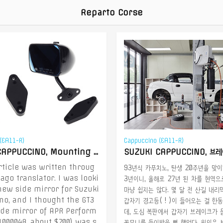
Reparto Corse
(EA11-R)
Cappuccino (EA11-R)
SUZUKI CAPPUCCINO, Mounting block for APR GT3 side mirrors
SUZUKI CAPPUCCINO, 브
rticle was written throug
93년식 카푸치노, 탄생 20주년을 맞이
ago translator. I was looki
3년이니, 올해로 27년 된 차를 현역
new side mirror for Suzuki
마냥 쉽지는 않다. 몇 달 전 산길 내리
o, and I thought the GT3
갑자기 경고등( ! )이 들어오는 걸 한
ide mirror of APR Perform
데, 도심 복판에서 갑자기 브레이크가 
00004B, about $200) was s
꽁무니를 들이받을 뻔 했었다. 원인은 