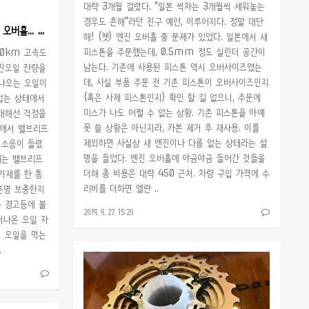
대략 3개월 걸렸다. "일본 썩차는 3개월씩 세워놓는
경우도 흔해"라던 친구 예언, 이루어지다. 정말 대단
SUZUKI CAPPUCCINO, 엔진 오버홀... 부품 수배
해! (쳇) 엔진 오버홀 중 문제가 있었다. 일본에서 새
피스톤을 주문했는데, 0.5mm 정도 실린더 공간이
00km 고속도
남는다. 기존에 사용된 피스톤 역시 오버사이즈였는
엔진오일 잔량을
데, 사실 부품 주문 전 기존 피스톤이 오버사이즈인지
어나오는 오일이
(혹은 사제 피스톤인지) 확인 할 길 없으니, 주문에
없는 상태에서
미스가 나도 어쩔 수 없는 상황. 기존 피스톤을 아예
 대해선 걱정을
못 쓸 상황은 아닌지라, 카본 제거 후 재사용. 이를
드에서 밸브리프
제외하면 사실상 새 엔진이나 다름 없는 상태라는 설
 소음이 들렸
명을 들었다. 엔진 오버홀에 야금야금 들어간 것들을
리는 밸브리프
더해 총 비용은 대략 450 근처. 차량 구입 가격에 수
거제를 한 통
리비를 더하면 엘란 ..
분명 보충한지
꾸 경고등에 불
2019. 9. 27. 15:20
러나온 오일 자
이 오일을 먹는
.