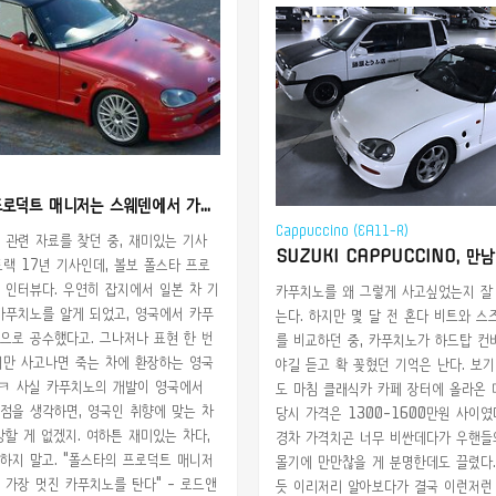
"폴스타의 프로덕트 매니저는 스웨덴에서 가장 멋진 카푸치노를 탄다"
Cappuccino (EA11-R)
 관련 자료를 찾던 중, 재미있는 기사
SUZUKI CAPPUCCINO, 만
트랙 17년 기사인데, 볼보 폴스타 프로
 인터뷰다. 우연히 잡지에서 일본 차 기
카푸치노를 왜 그렇게 사고싶었는지 잘
카푸치노를 알게 되었고, 영국에서 카푸
는다. 하지만 몇 달 전 혼다 비트와 
으로 공수했다고. 그나저나 표현 한 번
를 비교하던 중, 카푸치노가 하드탑 컨
지만 사고나면 죽는 차에 환장하는 영국
야길 듣고 확 꽂혔던 기억은 난다. 보
ㅋㅋ 사실 카푸치노의 개발이 영국에서
도 마침 클래식카 카페 장터에 올라온 
점을 생각하면, 영국인 취향에 맞는 차
당시 가격은 1300-1600만원 사이였
상할 게 없겠지. 여하튼 재미있는 차다,
경차 가격치곤 너무 비싼데다가 우핸들의
하지 말고. "폴스타의 프로덕트 매니저
몰기에 만만찮을 게 분명한데도 끌렸다.
 가장 멋진 카푸치노를 탄다" - 로드앤
듯 이리저리 알아보다가 결국 이런저런