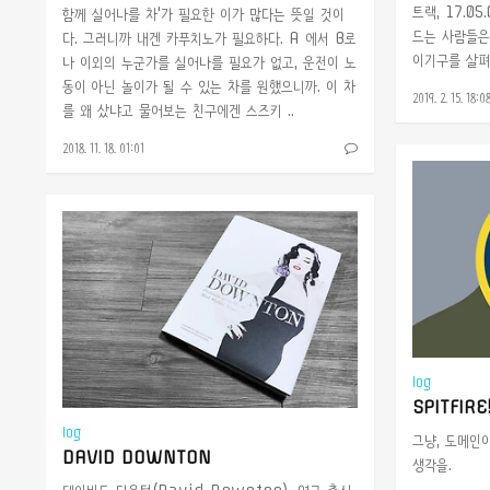
트랙, 17.0
함께 실어나를 차'가 필요한 이가 많다는 뜻일 것이
드는 사람들은
다. 그러니까 내겐 카푸치노가 필요하다. A 에서 B로
이기구를 살펴볼
나 이외의 누군가를 실어나를 필요가 없고, 운전이 노
동이 아닌 놀이가 될 수 있는 차를 원했으니까. 이 차
2019. 2. 15. 18:0
를 왜 샀냐고 물어보는 친구에겐 스즈키 ..
2018. 11. 18. 01:01
log
SPITFIRE
log
그냥, 도메인
DAVID DOWNTON
생각을.