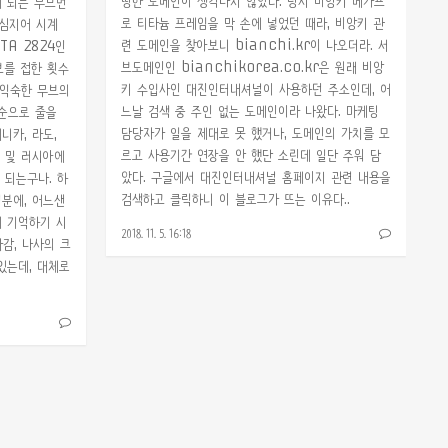
땅한 도메인이 생각나지 않았다. 당시 비앙키 메가프
게 되는 무브먼
로 티타늄 프레임을 막 손에 넣었던 때라, 비앙키 관
 심지어 시계
련 도메인을 찾아보니 bianchi.kr이 나오더라. 서
TA 2824인
브도메인인 bianchikorea.co.kr은 원래 비앙
브를 접한 횟수
키 수입사인 대진인터내셔널이 사용하던 주소인데, 어
 익숙한 무브의
느날 검색 중 주인 없는 도메인이라 나왔다. 마케팅
 순으로 줄을
담당자가 일을 제대로 못 했거나, 도메인의 가치를 모
니카, 라도,
르고 사용기간 연장을 안 했단 소린데 일단 주워 담
 및 러시아에
았다. 구글에서 대진인터내셔널 홈페이지 관련 내용을
 되는구나. 하
검색하고 클릭하니 이 블로그가 뜨는 이유다..
분에, 어느샌
게 기억하기 시
2018. 11. 5. 16:18
감, 나사의 크
있는데, 대체로