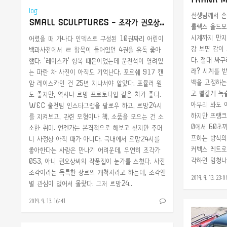
log
선생님께서 손
SMALL SCULPTURES - 조각가 권오상의 르망24시 환타지
롤렉스 올드모
시계까지 만지
어렸을 때 가나다 인덱스로 구성된 10권짜리 어린이
강 보면 감이
백과사전에서 ㄹ 항목이 들어있던 4권을 유독 좋아
다. 절대 싸구
했다. '레이스카' 항목 때문이었는데 운전석이 열려있
래? 시계를 
는 파란 차 사진이 아직도 기억난다. 포르쉐 917 캔
백을 고정하는
암 레이스카인 건 25년 지나서야 알았다. 포뮬러 원
고 빨갛게 녹
도 좋지만, 역시나 르망 프로토타입 같은 차가 좋다.
아무리 봐도 
WEC 출전팀 인스타그램을 팔로우 하고, 르망24시
하지만 프랭크
를 지켜보고, 관련 모형이나 책, 소품을 모으는 건 소
0에서 60초
소한 취미. 언젠가는 본격적으로 해보고 싶지만 주머
프하는 방식의
니 사정상 아직 때가 아니다. 국내에서 르망24시를
커벡스 레트로
좋아한다는 사람은 만나기 어려운데, 우연히 조각가
각하면 엄청나게
053, 아니 권오상씨의 작품집이 눈가를 스쳤다. 사진
조각이라는 독특한 장르의 개척자라고 하는데, 조각엔
2019. 9. 13. 23:0
별 관심이 없어서 몰랐다. 그저 르망24..
2019. 9. 13. 16:41