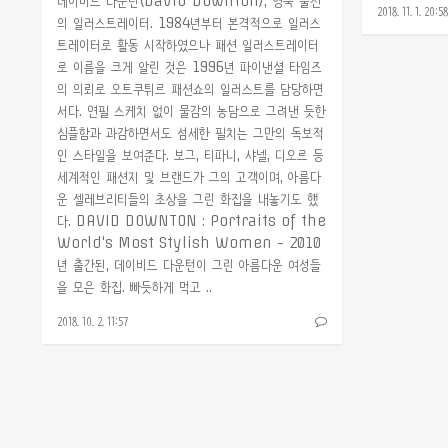
데이비드 다운턴(David Downton), 영국 출신
2018. 11. 1. 20:58
의 일러스트레이터. 1984년부터 본격적으로 일러스
트레이터로 활동 시작하였으나 패션 일러스트레이터
로 이름을 크게 알린 것은 1996년 파이낸셜 타임즈
의 의뢰로 오트쿠튀르 패션쇼의 일러스트를 담당하면
서다. 연필 스케치 없이 물감의 농담으로 그려낸 듯한
심플함과 과감하면서도 섬세한 필치는 그만의 독보적
인 스타일을 보여준다. 보그, 티파니, 샤넬, 디오르 등
세계적인 패션지 및 브랜드가 그의 고객이며, 아름다
운 셀레브리티들의 초상을 그린 화집을 내놓기도 했
다. DAVID DOWNTON : Portraits of the
World's Most Stylish Women - 2010
년 출간된, 데이비드 다운턴이 그린 아름다운 여성들
을 모은 화집. 빠듯하게 먹고 ..
2018. 10. 2. 11:57