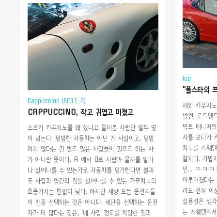
log
Cappuccino (EA11-R)
해외 카푸치노
CAPPUCCINO, 작고 귀엽고 미쳤고
발견. 로드앤
덕트 매니저의
스즈키 카푸치노를 왜 샀냐고 물어본 사람만 열두 명
사를 보다가 
이 넘는다. 평범한 자동차는 아닌 게 사실이고, 평범
치노를 스웨덴
하지 않다는 건 별로 많은 사람들이 필요로 하는 차
찰지다. 가볍
가 아니란 뜻이다. A 에서 B로 사람과 물자를 얼마
인... ㅋㅋ
나 실어나를 수 있는가로 자동차를 평가한다면 불과
이루어졌다는 
두 사람과 약간의 짐을 실어나를 수 있는 카푸치노의
라도 전혀 이
효용가치는 한없이 낮다. 하지만 세상 모든 운전자들
실용성은 생각
이 밴을 선택하는 것은 아니다. 세단을 선택하는 운전
는 스웨덴에서
자가 더 많다는 것은, '네 사람 정도를 적당한 짐과