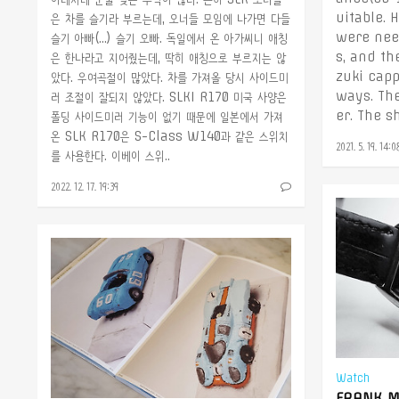
uitable.
은 차를 슬기라 부르는데, 오너들 모임에 나가면 다들
were need
슬기 아빠(...) 슬기 오빠. 독일에서 온 아가씨니 애칭
s, and th
은 한나라고 지어줬는데, 딱히 애칭으로 부르지는 않
zuki capp
았다. 우여곡절이 많았다. 차를 가져올 당시 사이드미
ways. The
러 조절이 잘되지 않았다. SLKI R170 미국 사양은
er. The s
폴딩 사이드미러 기능이 없기 때문에 일본에서 가져
온 SLK R170은 S-Class W140과 같은 스위치
2021. 5. 19. 14:0
를 사용한다. 이베이 스위..
2022. 12. 17. 19:39
Watch