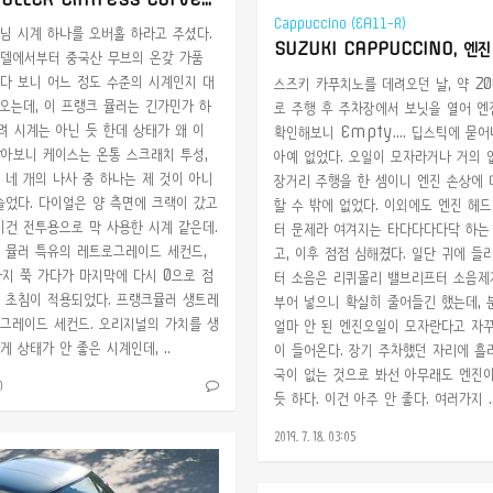
Cappuccino (EA11-R)
님 시계 하나를 오버홀 하라고 주셨다.
델에서부터 중국산 무브의 온갖 가품
다 보니 어느 정도 수준의 시계인지 대
스즈키 카푸치노를 데려오던 날, 약 2
 오는데, 이 프랭크 뮬러는 긴가민가 하
로 주행 후 주차장에서 보닛을 열어 
려 시계는 아닌 듯 한데 상태가 왜 이
확인해보니 Empty.... 딥스틱에 묻
받아보니 케이스는 온통 스크래치 투성,
아예 없었다. 오일이 모자라거나 거의 
 네 개의 나사 중 하나는 제 것이 아니
장거리 주행을 한 셈이니 엔진 손상에
슬었다. 다이얼은 양 측면에 크랙이 갔고
할 수 밖에 없었다. 이외에도 엔진 헤
이건 전투용으로 막 사용한 시계 같은데.
터 문제라 여겨지는 타다다다다닥 하는
 뮬러 특유의 레트로그레이드 세컨드,
고, 이후 점점 심해졌다. 일단 귀에 들
까지 쭉 가다가 마지막에 다시 0으로 점
터 소음은 리퀴몰리 밸브리프터 소음제
 초침이 적용되었다. 프랭크뮬러 생트레
부어 넣으니 확실히 줄어들긴 했는데, 
그레이드 세컨드. 오리지널의 가치를 생
얼마 안 된 엔진오일이 모자란다고 자
 상태가 안 좋은 시계인데, ..
이 들어온다. 장기 주차했던 자리에 흘
국이 없는 것으로 봐선 아무래도 엔진
0
듯 하다. 이건 아주 안 좋다. 여러가지 .
2019. 7. 18. 03:05