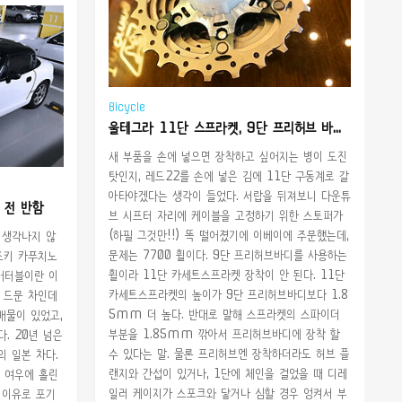
Bicycle
울테그라 11단 스프라켓, 9단 프리허브 바디 용 컨버전
새 부품을 손에 넣으면 장착하고 싶어지는 병이 도진
탓인지, 레드22를 손에 넣은 김에 11단 구동계로 갈
아타야겠다는 생각이 들었다. 서랍을 뒤져보니 다운튜
남 전 반함
브 시프터 자리에 케이블을 고정하기 위한 스토퍼가
(하필 그것만!!) 똑 떨어졌기에 이베이에 주문했는데,
 생각나지 않
문제는 7700 휠이다. 9단 프리허브바디를 사용하는
스즈키 카푸치노
휠이라 11단 카세트스프라켓 장착이 안 된다. 11단
버터블이란 이
카세트스프라켓의 높이가 9단 프리허브바디보다 1.8
기 드문 차인데
5mm 더 높다. 반대로 말해 스프라켓의 스파이더
매물이 있었고,
부분을 1.85mm 깎아서 프리허브바디에 장착 할
다. 20년 넘은
수 있다는 말. 물론 프리허브엔 장착하더라도 허브 플
 일본 차다.
랜지와 간섭이 있거나, 1단에 체인을 걸었을 때 디레
 여우에 홀린
일러 케이지가 스포크와 닿거나 심할 경우 엉켜서 부
 이유로 포기