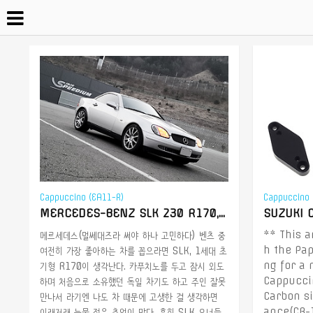
Cappuccino (EA11-R)
Cappuccino 
MERCEDES-BENZ SLK 230 R170, 떠나보낸 미인을 추억하며
** This a
메르세데스(멀쎄대즈라 써야 하나 고민하다) 벤츠 중
h the Pap
여전히 가장 좋아하는 차를 꼽으라면 SLK, 1세대 초
ng for a 
기형 R170이 생각난다. 카푸치노를 두고 잠시 외도
Cappuccin
하며 처음으로 소유했던 독일 차기도 하고 주인 잘못
Carbon s
만나서 라기엔 나도 차 때문에 고생한 걸 생각하면
ance(CB-1
이래저래 눈물 젖은 추억이 많다. 흔히 SLK 오너들