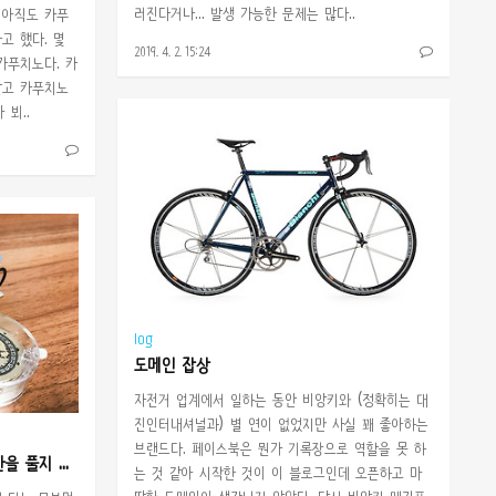
러진다거나... 발생 가능한 문제는 많다..
 아직도 카푸
고 했다. 몇
2019. 4. 2. 15:24
카푸치노다. 카
말고 카푸치노
 뵈..
log
도메인 잡상
자전거 업계에서 일하는 동안 비앙키와 (정확히는 대
진인터내셔널과) 별 연이 없었지만 사실 꽤 좋아하는
브랜드다. 페이스북은 뭔가 기록장으로 역할을 못 하
ETA 7750 VALJOUX, 이 원한을 풀지 않고 배길쏘냐
는 것 같아 시작한 것이 이 블로그인데 오픈하고 마