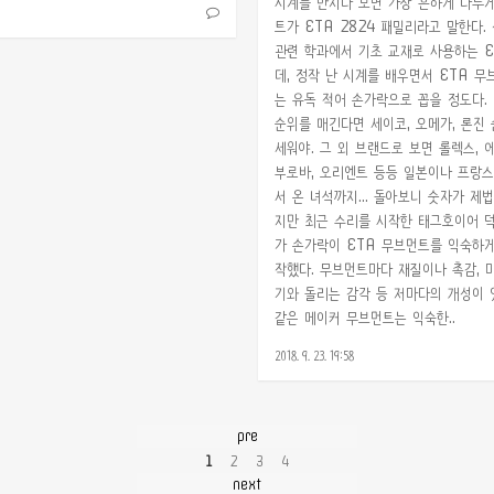
시계를 만지다 보면 가장 흔하게 다루
트가 ETA 2824 패밀리라고 말한다.
관련 학과에서 기초 교재로 사용하는 E
데, 정작 난 시계를 배우면서 ETA 무
는 유독 적어 손가락으로 꼽을 정도다.
순위를 매긴다면 세이코, 오메가, 론진
세워야. 그 외 브랜드로 보면 롤렉스, 에
부로바, 오리엔트 등등 일본이나 프랑스
서 온 녀석까지... 돌아보니 숫자가 제법
지만 최근 수리를 시작한 태그호이어 덕
가 손가락이 ETA 무브먼트를 익숙하
작했다. 무브먼트마다 재질이나 촉감, 마
기와 돌리는 감각 등 저마다의 개성이 
같은 메이커 무브먼트는 익숙한..
2018. 9. 23. 19:58
pre
1
2
3
4
next