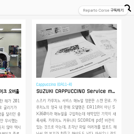
Reparto Corse
구독하기
Cappuccino (EA11-R)
레이크 오버홀
SUZUKI CAPPUCCINO Service manual (UK, EN, pdf)
스즈키 카푸치노 서비스 매뉴얼 영문판 스캔 완료. 카
한 해가 201
푸치노의 영국 내 판매 모델명은 EA11R이 아닌 S
으로 굴리기가
X360이라 매뉴얼을 구입하는데 애먹었던 기억이 새
막을 달리던 중
록새록. 카푸치노 커뮤니티 SCORE에 pdf 버전이
동안 무시했는
있는 것으로 아는데, 조각난 파일 여러개를 업로드 해
듣지 않아 택시
놔서 영 보기가 힘들고 해상도도 낮다. 아쉬우니 작두
브레이크 플루