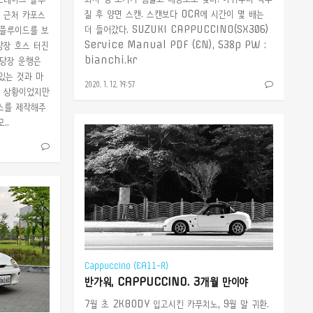
질 후 양면 스캔. 스캔보다 OCR에 시간이 몇 배는
 근처 카포스
더 들어갔다. SUZUKI CAPPUCCINO(SX306)
 플루이드를 보
Service Manual PDF (EN), 538p PW :
당장 호스 터진
bianchi.kr
 당장 운행은
있는 것과 마
2020. 1. 12. 19:57
한 상황이었지만
스를 제작해주
..
Cappuccino (EA11-R)
반가워, CAPPUCCINO. 3개월 만이야
7월 초 2KBODY 입고시킨 카푸치노, 9월 말 귀환.