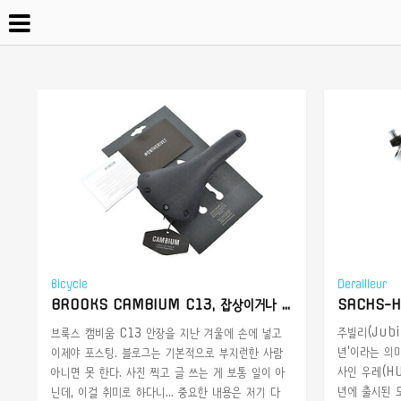
Bicycle
Derailleur
BROOKS CAMBIUM C13, 잡상이거나 혹은 리뷰
SACHS-HU
주빌리(Jubi
브룩스 캠비움 C13 안장을 지난 겨울에 손에 넣고
년'이라는 의
이제야 포스팅. 블로그는 기본적으로 부지런한 사람
사인 우레(HU
아니면 못 한다. 사진 찍고 글 쓰는 게 보통 일이 아
년에 출시된 
닌데, 이걸 취미로 하다니... 중요한 내용은 저기 다