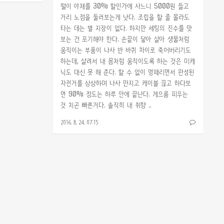
떨이 야채를 30% 할인가에 사느니 5000원 들고
거리 노점을 둘러보는게 낫다. 조립을 할 줄 몰라도
타는 데는 별 지장이 없다. 하지만 세팅의 진수를 맛
보는 건 포기해야 한다. 손끝이 닿아 살아 생물처럼
움직이는 부품이 나사 반 바퀴 차이로 죽어버리기도
하는데, 살려서 내 몸처럼 움직이도록 하는 것은 미캐
닉도 대신 못 해 준다. 할 수 없이 멍때리면서 완성된
자전거를 상상하며 나사 만지고 케이블 끊고 하다보
면 90% 정도는 하루 안에 끝난다. 게으름 피우는
것 치곤 빠른거다. 솔직히 내 취향 ..
2016. 8. 24. 07:15