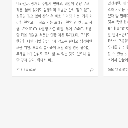
없겠지만, 패
나와있다. 장거리 주행시 편하고, 레일에 경량 구조
조와 가벼운 
적용, 물에 젖어도 멀쩡하며 특별한 관리 필요 없고,
었다 할 만하다
길들일 필요 없이 장착 후 바로 라이딩 가능. 가류 처
S)는 독일 회
리한 천연고무, 직조 카본 프레임, 천연 면 캔버스 사
er Hure
용. 7×9mm 타원형 카본 레일, 무게 259g. 초경
일 만네스만(
량 카본 레일을 적용한 안장 치곤 무거운데, 그래도
&삭스 그룹(F
웬만한 티탄 레일 안장 무게 정도는 된다고 생각하면
우레를 인수 
조금 위안. 브룩스 통가죽에 스틸 레일 안장 중에는
할 수 있을 것
무게를 kg 단위로 표시 할 수 있는 것도 있으니 불
스에서 만들어졌
만 갖지 말자. 위에서 바..
2016. 12. 6. 01:2
2017. 5. 8. 07:03