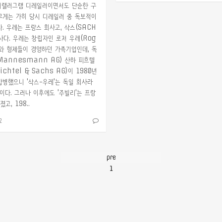
러랠러그램 디레일러이면서도 단순한 구
무게는 가히 당시 디레일러 중 독보적이
. 우레는 프랑스 회사고, 삭스(SACH
사다. 우레는 창립자인 로저 우레(Rog
t)와 형제들이 경영하던 가족기업인데, 독
Mannesmann AG) 산하 피흐텔
ichtel & Sachs AG)이 1980년
합병했으니 '삭스-우레'는 독일 회사라
이다. 그러나 이후에도 '주빌리'는 프랑
고, 198..
2
pre
1