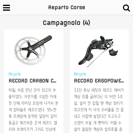
Reparto Corse
Campagnolo (4)
Bicycle
Bicycle
RECORD CARBON CRANK, 1ST Gen.
RECORD ERGOPOWER shifter, 10 to 11S modifyied
하필, 처음 만난 것이 최고의 부
11단 튜닝 래칫과 레코드 레버가
품이었다. 자전거를 구입한 이래
책상 위를 굴러다닌 지 어연 1주
첫 단체 라이딩 모임에 나가서 본
일, 일이 안 잡힐 땐 책상 정리가
게 캄파뇰로 레코드였다. 샛노란
최고인데 이 녀석 오버홀을 안 끝
룩 프레임에 장착된 달덩이 같이
내고 서랍에 넣었다간 두고두고
둥글고 매끄러운 은색 레코드 캘
신경이 쓰일 게 뻔하다. 어쩔 수
리퍼 브레이크가 그리도 인상에
없이 깔끔한 책상과 업무효율 증