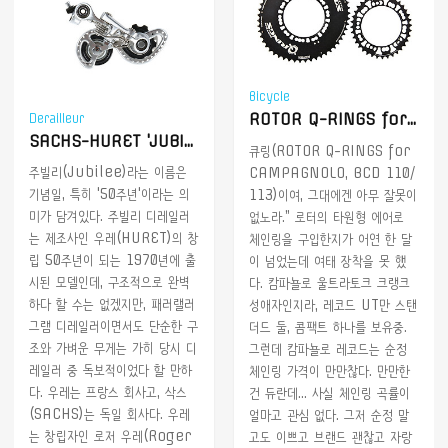
Bicycle
ROTOR Q-RINGS for CAMPAGNOLO, 절망과 좌절의 (여태 미)장착기
Derailleur
SACHS-HURET 'JUBILEE'
큐링(ROTOR Q-RINGS for
주빌리(Jubilee)라는 이름은
CAMPAGNOLO, BCD 110/
기념일, 특히 '50주년'이라는 의
113)이여, 그대에겐 아무 잘못이
미가 담겨있다. 주빌리 디레일러
없노라.” 로터의 타원형 에어로
는 제조사인 우레(HURET)의 창
체인링을 구입한지가 어연 한 달
립 50주년이 되는 1970년에 출
이 넘었는데 여태 장착을 못 했
시된 모델인데, 구조적으로 완벽
다. 캄파뇰로 울트라토크 크랭크
하다 할 수는 없겠지만, 패러랠러
성애자인지라, 레코드 UT만 스탠
그램 디레일러이면서도 단순한 구
더드 둘, 콤팩트 하나를 보유중.
조와 가벼운 무게는 가히 당시 디
그런데 캄파뇰로 레코드는 순정
레일러 중 독보적이었다 할 만하
체인링 가격이 만만찮다. 만만한
다. 우레는 프랑스 회사고, 삭스
건 듀란데... 사실 체인링 곡률이
(SACHS)는 독일 회사다. 우레
얼마고 관심 없다. 그저 순정 말
는 창립자인 로저 우레(Roger
고도 이쁘고 브랜드 괜찮고 자랑