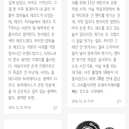
깊게 남았고, 아직도 기억난다. 그
대를 위해 11단 래칫으로 교환
걸 본 이후 동경이자 내 꿈의 이
작업 시작. 사실 작업과정에서 제
름이 캄파뇰로 레코드가 되었는
일 까다로운 건 팬티를 벗기는 건
데, 레코드 티타늄에서 레코드 C
데, 자칫 힘주다 찢어지면 망한다.
T까지는 여전히 참 매력적인 부
아직 순정 후드 재고를 갖고 있는
품이라고 생각한다. 첫사랑은 은
숍이 있다지만, 찾기는 또 귀찮으
색의 레코드였다. 하지만 캄파뇰
니 살살 벗기는 걸로. 하지만 그
로 레코드는 카본의 시대를 가장
래선 안 벗겨지니 결국 드라이버
앞서나간 브랜드였으니, 시마노보
밀어 넣어 젖혀가며 벗기기;; 팬티
다 먼저 새카만 크랭크를 출시한
만 벗기면 작업은 일사천리. 총
다. 여담이지만 은색 크랭크라고
소요 시간 5분. 사실 부품 닦는
다 똑같은 건 아닌데, 시마노 울
데 5분, 사진 촬영에 10분이 더
테그라와 듀라에이스는 광택이 다
들어갔으니 대략 20분 만에 끝났
르다. 듀라에이스가 코팅 덕분에
다. 오버홀이라면 브레이크레버를
좀 더 은은하고 깊이 있는 광택이
빼는 것으로 시작해야..
랄지. 광택만 보면..
2016. 12. 25. 11:57
2016. 12. 25. 19:14