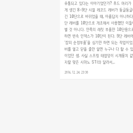
유통되고 있다는 이야기였던가? 후드 머리가
게 생긴 8-9단 시절 레코드 레버가 둥글둥글
긴 10단으로 바뀌었을 때, 아름답지 아니하다
단 레버를 10단으로 개조해서 사용했던 이들
별 것 아니다. 안쪽의 래칫 부품만 10단용으
하면 변속 인덱스가 10단이 된다. 9단 레버에
‘캄피 순정부품’을 심기만 하면 되는 작업이었
버를 열고 닫을 줄만 알면 누구나 다 할 수 
이었던 셈. 사실 스프링 태엽덩이 시계뭉치 
지랄 맞은 시마노 STI와 달라서,..
2016. 12. 24. 23:30