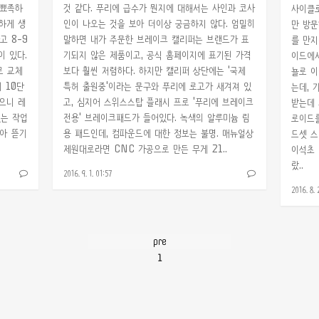
 뾰족하
것 같다. 푸리에 급수가 뭔지에 대해서는 사인과 코사
사이클로
하게 생
인이 나오는 것을 보아 더이상 궁금하지 않다. 엄밀히
만 방문
고 8-9
말하면 내가 주문한 브레이크 캘리퍼는 브랜드가 표
를 만지
이 있다.
기되지 않은 제품이고, 공식 홈페이지에 표기된 가격
이드에서
로 교체
보다 훨씬 저렴하다. 하지만 캘리퍼 상단에는 '국제
뇰로 이
 10단
특허 출원중'이라는 문구와 푸리에 로고가 새겨져 있
는데, 
으니 레
고, 심지어 스위스스탑 플래시 프로 '푸리에 브레이크
받는데 
있는 작업
전용' 브레이크패드가 들어있다. 녹색의 알루미늄 림
로이드를
같아 뜯기
용 패드인데, 컴파운드에 대한 정보는 불명. 매뉴얼상
드셋 스
제원대로라면 CNC 가공으로 만든 무게 21..
이석초 
랐..
2016. 9. 1. 01:57
2016. 8. 
pre
1