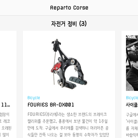
Reparto Corse
자전거 정비 (3)
Bicycle
Bicycl
CAMPAGNOLO RECORD 10 to 11S by tuningxcampy
FOURIES BR-DX001
사이클
 점장이
FOURIES(푸리에)라는 생소한 브랜드의 브레이크
구글에서
로 레코
캘리퍼를 주문했고, 홍콩에서 보낸 물건이 약 1주일
'사이클
에 오래된
만에 도착. 구글에서 푸리에를 검색하니 머리아픈 공
름 자체
이 많이
식들만 잔뜩 나오는 걸 보아 동명의 수학자가 있었던
바람직하